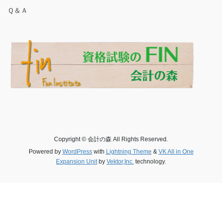
Ｑ＆Ａ
Copyright © 会計の森 All Rights Reserved.
Powered by
WordPress
with
Lightning Theme
&
VK All in One
Expansion Unit
by
Vektor,Inc.
technology.