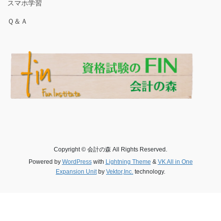
スマホ学習
Ｑ＆Ａ
Copyright © 会計の森 All Rights Reserved.
Powered by
WordPress
with
Lightning Theme
&
VK All in One
Expansion Unit
by
Vektor,Inc.
technology.