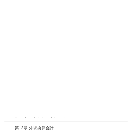
第3章 有形固定資産
第4章 資産除去債務
第5章 減損会計
第6章 リース取引
第7章 無形固定資産
第8章 金融商品
第9章 デリバティブ
第10章 退職給付会計
第11章 純資産の部
第12章 ストック・オプション
第13章 外貨換算会計